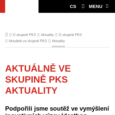
CS
MENU
O skupině PKS
Aktuality
O skupině PKS
Aktuálně ve skupině PKS
Aktuality
AKTUÁLNĚ VE
SKUPINĚ PKS
AKTUALITY
Podpořili jsme soutěž ve vymýšlení