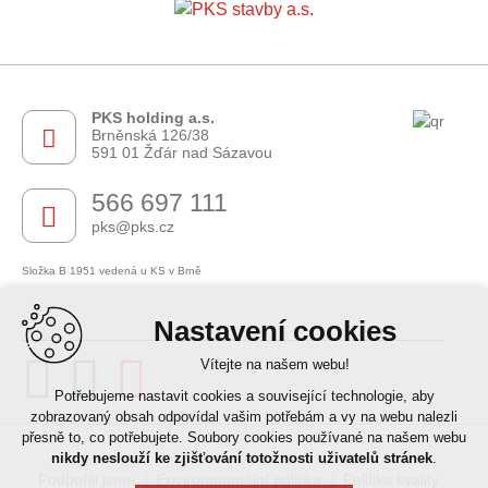
PKS holding a.s.
Brněnská 126/38
591 01 Žďár nad Sázavou
566 697 111
pks@pks.cz
Složka B 1951 vedená u KS v Brně
Nastavení cookies
Vítejte na našem webu!
Potřebujeme nastavit cookies a související technologie, aby
Leaflet
| © OpenStreetMap contributors
zobrazovaný obsah odpovídal vašim potřebám a vy na webu nalezli
přesně to, co potřebujete. Soubory cookies používané na našem webu
+
nikdy neslouží ke zjišťování totožnosti uživatelů stránek
.
Podpořili jsme
−
Environmentální politika
Politika kvality