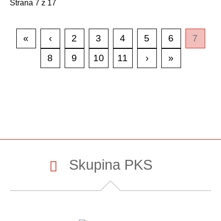
Strana 7 z 17
«
‹
2
3
4
5
6
7
8
9
10
11
›
»
Skupina PKS