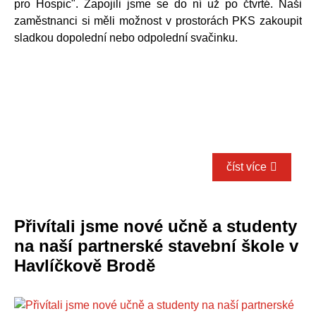
pro Hospic". Zapojili jsme se do ní už po čtvrté. Naši
zaměstnanci si měli možnost v prostorách PKS zakoupit
sladkou dopolední nebo odpolední svačinku.
číst více
Přivítali jsme nové učně a studenty
na naší partnerské stavební škole v
Havlíčkově Brodě