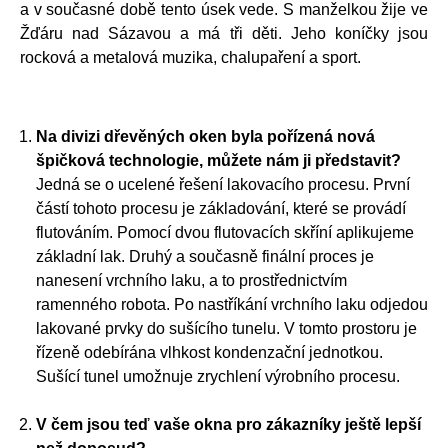
a v současné době tento úsek vede. S manželkou žije ve
Žďáru nad Sázavou a má tři děti. Jeho koníčky jsou
rocková a metalová muzika, chalupaření a sport.
Na divizi dřevěných oken byla pořízená nová
špičková technologie, můžete nám ji představit?
Jedná se o ucelené řešení lakovacího procesu. První
částí tohoto procesu je základování, které se provádí
flutováním. Pomocí dvou flutovacích skříní aplikujeme
základní lak. Druhý a současně finální proces je
nanesení vrchního laku, a to prostřednictvím
ramenného robota. Po nastříkání vrchního laku odjedou
lakované prvky do sušícího tunelu. V tomto prostoru je
řízeně odebírána vlhkost kondenzační jednotkou.
Sušící tunel umožnuje zrychlení výrobního procesu.
V čem jsou teď vaše okna pro zákazníky ještě lepší