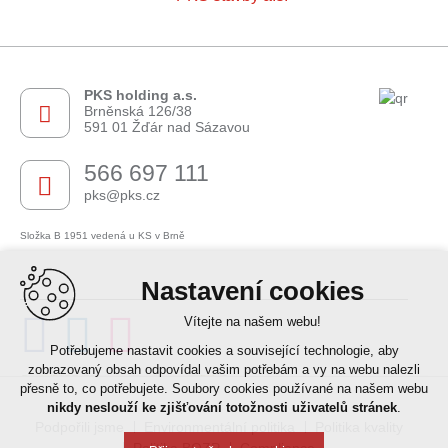
PKS holding a.s.
Brněnská 126/38
591 01 Žďár nad Sázavou
566 697 111
pks@pks.cz
Složka B 1951 vedená u KS v Brně
Nastavení cookies
Vítejte na našem webu!
Potřebujeme nastavit cookies a související technologie, aby
Leaflet
| © OpenStreetMap contributors
zobrazovaný obsah odpovídal vašim potřebám a vy na webu nalezli
přesně to, co potřebujete. Soubory cookies používané na našem webu
+
nikdy neslouží ke zjišťování totožnosti uživatelů stránek
.
Podpořili jsme
−
Environmentální politika
Politika kvality