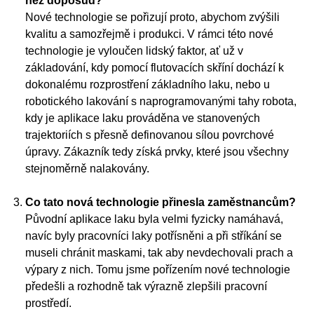
než doposud?
Nové technologie se pořizují proto, abychom zvýšili
kvalitu a samozřejmě i produkci. V rámci této nové
technologie je vyloučen lidský faktor, ať už v
základování, kdy pomocí flutovacích skříní dochází k
dokonalému rozprostření základního laku, nebo u
robotického lakování s naprogramovanými tahy robota,
kdy je aplikace laku prováděna ve stanovených
trajektoriích s přesně definovanou sílou povrchové
úpravy. Zákazník tedy získá prvky, které jsou všechny
stejnoměrně nalakovány.
Co tato nová technologie přinesla zaměstnancům?
Původní aplikace laku byla velmi fyzicky namáhavá,
navíc byly pracovníci laky potřísněni a při stříkání se
museli chránit maskami, tak aby nevdechovali prach a
výpary z nich. Tomu jsme pořízením nové technologie
předešli a rozhodně tak výrazně zlepšili pracovní
prostředí.