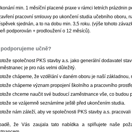
konání min. 1 měsíční placené praxe v rámci letních prázdnin po
avření pracovní smlouvy po ukončení studia učebního oboru, na 
íspěvek sjednán, a to na dobu min. 3,5 roku. (výše tohoto závaz
eň podporován + prodloužení o 12 měsíců).
 podporujeme učně?
otože společnost PKS stavby a.s. jako generální dodavatel stav
městnanec je pro nás velmi důležitý.
otože chápeme, že vzdělání v daném oboru je naší základnou,
otože chápeme význam propojení školního a pracovního prostře
otože chceme naučit své budoucí zaměstnance vše, co budou p
otože se vzájemně seznámíme ještě před ukončením studia.
otože nám záleží, aby ve společnosti PKS stavby a.s. pracovali lid
padě, že Vás zaujala tato nabídka a splňujete naše poža
tnancem.