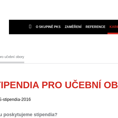
O SKUPINĚ PKS
ZAMĚŘENÍ
REFERENCE
KARI
pro učební obory
TIPENDIA PRO UČEBNÍ O
 poskytujeme stipendia?