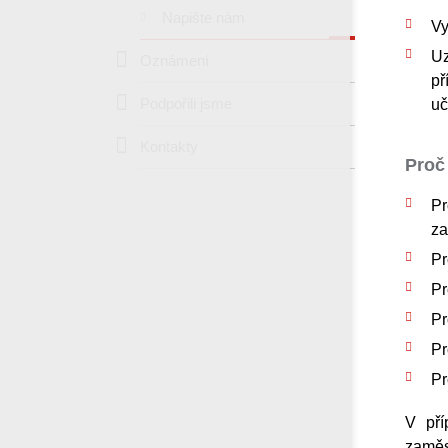
Napište nám
Vy
Uz
Oznámení
př
Podpořili jsme
uč
Kontakty
Proč
Pr
za
Pr
Pr
Pr
Pr
Pr
V pří
zaměs