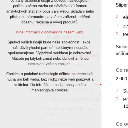
ochrany osobních údajů z důvodu následujících
Stipe
potřeb: zpětná vazba od návštěvníků formou
nutná pro provozování webu
analytických statistik používání webu, ukládání nebo
Reference
udržení kontextu stránek (session): případná
přístup k informacím na vašem zařízení, měření
el
přihlášení, volby jazyka, apod.
obsahu, reklama a vývoj produktů.
Kariéra
ze
Volitelná cookies
Více informací o cookies na našem webu
te
Aktuální volné pozice
Správci vašich údajů bude naše společnost, jakož i
analytická pro anonymizované vyhodnocení
Kariéra u nás
Smlou
naši důvěryhodní partneři, se kterými neustále
návštěvnosti
spolupracujeme. Vyjádření souhlasu je dobrovolné.
učňům 
Studenti, učni a absolventi
marketingová cookies (Google)
Můžete jej kdykoli zrušit nebo obnovit změnou
nastavení vašich cookies.
Praxe pro studenty
Více informací o cookies na našem webu
Co n
Stipendia pro učební
Cookies a podobné technologie dělíme na technická:
2.000,
nutná pro běh webu, bez nichž nelze web používat a
obory
Přijmout všechny cookies
volitelná. Do této části spadají analytická a
Spolupráce se školami
marketingová cookies.
St
Akce pro studenty a učně
Odmítnout vše
Pr
10
Podpora projektu Teiffoc do
škol
Co o
Péče o seniory