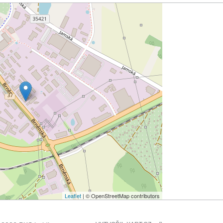
Leaflet
| © OpenStreetMap contributors