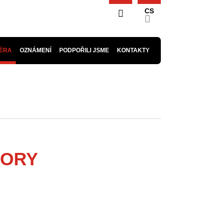
CS
ÉRA
OZNÁMENÍ
PODPOŘILI JSME
KONTAKTY
BORY