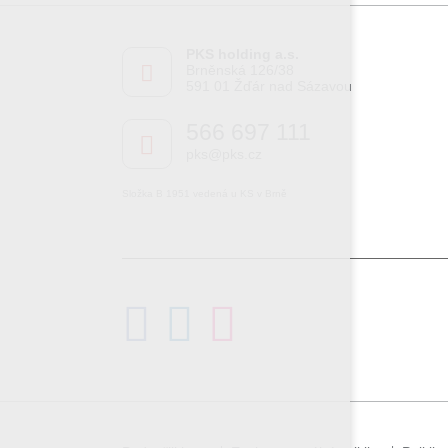
PKS holding a.s.
Brněnská 126/38
591 01 Žďár nad Sázavou
566 697 111
pks@pks.cz
Složka B 1951 vedená u KS v Brně