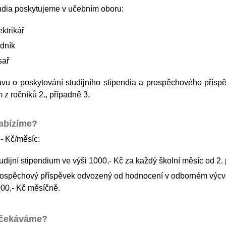
ndia poskytujeme v učebním oboru:
ektrikář
dník
sař
vu o poskytování studijního stipendia a prospěchového příspě
z ročníků 2., případně 3.
abízíme?
- Kč/měsíc:
udijní stipendium ve výši 1000,- Kč za každý školní měsíc od 2. p
ospěchový příspěvek odvozený od hodnocení v odborném výcviku
00,- Kč měsíčně.
čekáváme?