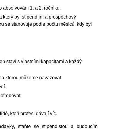
 absolvování 1. a 2. ročníku.
který byl stipendijní a prospěchový
ku se stanovuje podle počtu měsíců, kdy byl
eb staví s vlastními kapacitami a každý
 na kterou můžeme navazovat.
dí.
otřebovat.
é, kteří profesi dávají víc.
davky, staňte se stipendistou a budoucím