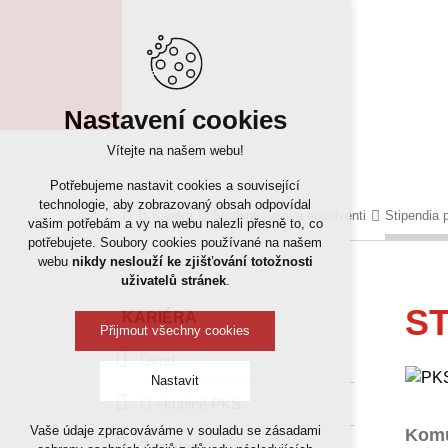
Nastavení cookies
Vítejte na našem webu!
Potřebujeme nastavit cookies a související
technologie, aby zobrazovaný obsah odpovídal
Kariéra
Studenti, učni a absolventi
Stipendia 
vašim potřebám a vy na webu nalezli přesně to, co
potřebujete. Soubory cookies používané na našem
webu
nikdy neslouží ke zjišťování totožnosti
uživatelů stránek
.
S
KARIÉRA
Přijmout všechny cookies
Úvod
Nastavit
O skupině PKS
Vaše údaje zpracováváme v souladu se zásadami
Komu
Technická cookies
Zaměření