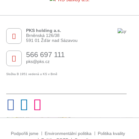
PKS holding a.s.
Brněnská 126/38
591 01 Žďár nad Sázavou
566 697 111
pks@pks.cz
Složka B 1951 vedená u KS v Brně
Leaflet
| © OpenStreetMap contributors
+
Podpořili jsme
−
Environmentální politika
Politika kvality