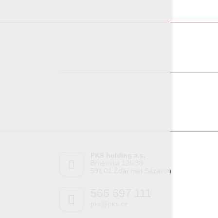
PKS holding a.s.
Brněnská 126/38
591 01 Žďár nad Sázavou
566 697 111
pks@pks.cz