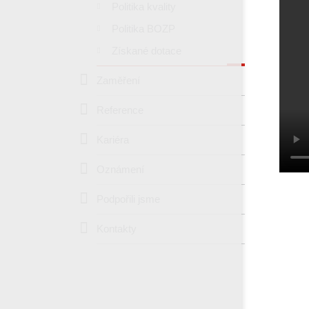
Politika kvality
Politika BOZP
Získané dotace
Zaměření
Reference
Kariéra
Oznámení
Podpořili jsme
Kontakty