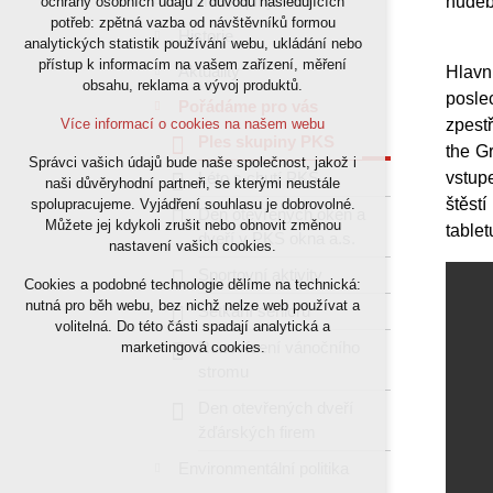
Profil skupiny PKS
hudeb
ochrany osobních údajů z důvodu následujících
potřeb: zpětná vazba od návštěvníků formou
nutná pro provozování webu
Historie
analytických statistik používání webu, ukládání nebo
udržení kontextu stránek (session): případná
přístup k informacím na vašem zařízení, měření
Aktuality
Hlavn
přihlášení, volby jazyka, apod.
obsahu, reklama a vývoj produktů.
posle
Pořádáme pro vás
Volitelná cookies
Více informací o cookies na našem webu
zpest
Ples skupiny PKS
the G
Správci vašich údajů bude naše společnost, jakož i
analytická pro anonymizované vyhodnocení
Léto s chutí PKS
vstupe
naši důvěryhodní partneři, se kterými neustále
návštěvnosti
štěst
spolupracujeme. Vyjádření souhlasu je dobrovolné.
marketingová cookies (Google)
Den otevřených oken a
Můžete jej kdykoli zrušit nebo obnovit změnou
tablet
dveří v PKS okna a.s.
nastavení vašich cookies.
Více informací o cookies na našem webu
Sportovní aktivity
Cookies a podobné technologie dělíme na technická:
nutná pro běh webu, bez nichž nelze web používat a
Setkání seniorů
Přijmout všechny cookies
volitelná. Do této části spadají analytická a
Rozsvícení vánočního
marketingová cookies.
stromu
Odmítnout vše
Den otevřených dveří
žďárských firem
Environmentální politika