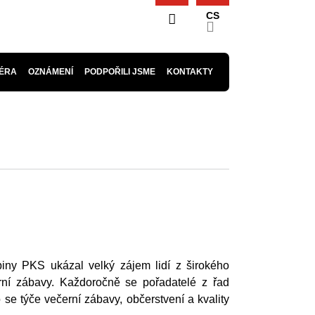
CS
ÉRA
OZNÁMENÍ
PODPOŘILI JSME
KONTAKTY
piny PKS ukázal velký zájem lidí z širokého
erní zábavy. Každoročně se pořadatelé z řad
 týče večerní zábavy, občerstvení a kvality