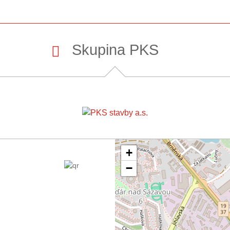
Skupina PKS
+
−