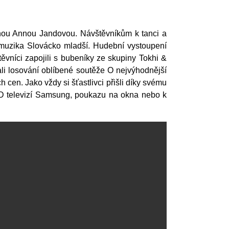
inou Annou Jandovou. Návštěvníkům k tanci a
muzika Slovácko mladší. Hudební vystoupení
vníci zapojili s bubeníky ze skupiny Tokhi &
li losování oblíbené soutěže O nejvýhodnější
 cen. Jako vždy si šťastlivci přišli díky svému
ED televizí Samsung, poukazu na okna nebo k