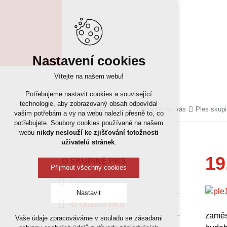
Nastavení cookies
Vítejte na našem webu!
Potřebujeme nastavit cookies a související
technologie, aby zobrazovaný obsah odpovídal
O skupině PKS
Pořádáme pro vás
Ples skup
vašim potřebám a vy na webu nalezli přesně to, co
potřebujete. Soubory cookies používané na našem
webu
nikdy neslouží ke zjišťování totožnosti
uživatelů stránek
.
19
O SKUPINĚ PKS
Přijmout všechny cookies
Úvod
Nastavit
O skupině PKS
zaměs
Vaše údaje zpracováváme v souladu se zásadami
Technická cookies