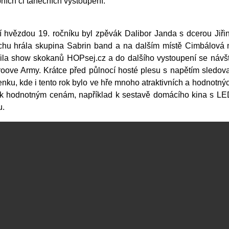
ních či tanečních vystoupení.
í hvězdou 19. ročníku byl zpěvák Dalibor Janda s dcerou Jiř
chu hrála skupina Sabrin band a na dalším místě Cimbálová 
řila show skokanů HOPsej.cz a do dalšího vystoupení se návště
roove Army. Krátce před půlnocí hosté plesu s napětím sledova
nku, kde i tento rok bylo ve hře mnoho atraktivních a hodnotných
í k hodnotným cenám, například k sestavě domácího kina s L
u.