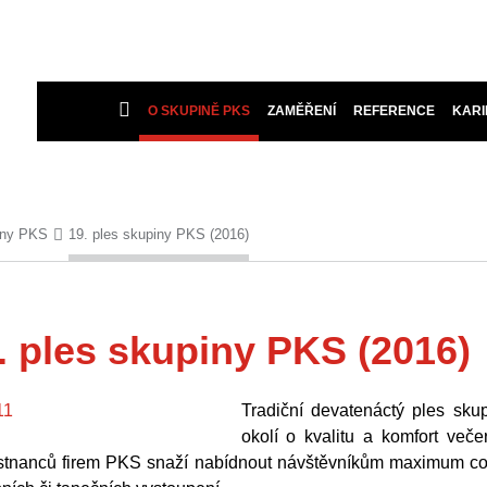
O SKUPINĚ PKS
ZAMĚŘENÍ
REFERENCE
KARI
iny PKS
19. ples skupiny PKS (2016)
. ples skupiny PKS (2016)
Tradiční devatenáctý ples sku
okolí o kvalitu a komfort več
tnanců firem PKS snaží nabídnout návštěvníkům maximum co se