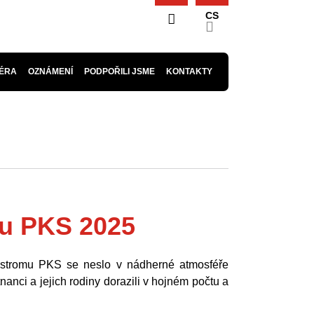
CS
ÉRA
OZNÁMENÍ
PODPOŘILI JSME
KONTAKTY
mu PKS 2025
 stromu PKS se neslo v nádherné atmosféře
nanci a jejich rodiny dorazili v hojném počtu a