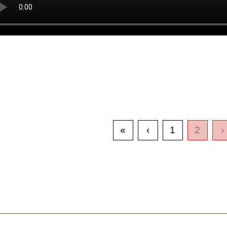
«
‹
1
2
›