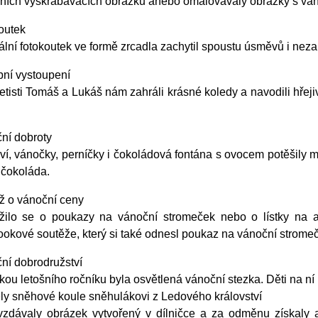
ních vyškrabávacích obrázků anebo omalovávaly obrázky s ván
outek
ální fotokoutek ve formě zrcadla zachytil spoustu úsměvů i n
ní vystoupení
etisti Tomáš a Lukáš nám zahráli krásné koledy a navodili hřej
ní dobroty
ví, vánočky, perníčky i čokoládová fontána s ovocem potěšily m
 čokoláda.
ž o vánoční ceny
žilo se o poukazy na vánoční stromeček nebo o lístky na adv
ookové soutěže, který si také odnesl poukaz na vánoční strome
ní dobrodružství
ou letošního ročníku byla osvětlená vánoční stezka. Děti na ní 
ely sněhové koule sněhulákovi z Ledového království
vzdávaly obrázek vytvořený v dílničce a za odměnu získaly a