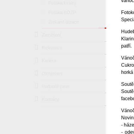
vánoč
Politika kvality
Politika BOZP
Fotok
Speci
Získané dotace
Hudeb
Zaměření
Klarin
patří.
Reference
Vánoč
Kariéra
Cukro
horká
Oznámení
Soutě
Podpořili jsme
Soutě
faceb
Kontakty
Vánoč
Novink
- ház
- ode