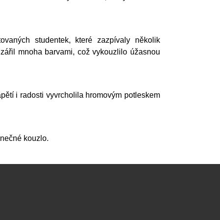
vaných studentek, které zazpívaly několik
zářil mnoha barvami, což vykouzlilo úžasnou
apětí i radosti vyvrcholila hromovým potleskem
inečné kouzlo.