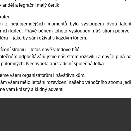
 anděl a legrační malý čertík
koled
m z nejdojemnějších momentů bylo vystoupení dvou talento
ních koled. Právě během tohoto vystoupení náš strom poprvé 
féru – jako by sám ožíval s každým tónem.
cení stromu – letos nově v ledově bílé
lečném odpočítávání jsme náš strom rozsvítili a chvíle plná n
přítomných. Nechyběla ani tradiční společná fotka.
eme všem organizátorům i návštěvníkům.
vám všem mělo letošní rozsvícení našeho vánočního stromu jed
me vám krásný a klidný advent!