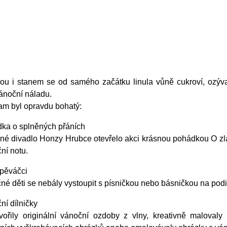
nou i stanem se od samého začátku linula vůně cukroví, ozýv
ánoční náladu.
am byl opravdu bohatý:
ka o splněných přáních
né divadlo Honzy Hrubce otevřelo akci krásnou pohádkou O zlat
ní notu.
zpěváčci
čné děti se nebály vystoupit s písničkou nebo básničkou na po
ní dílničky
tvořily originální vánoční ozdoby z vlny, kreativně maloval