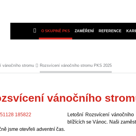
O SKUPINĚ PKS
ZAMĚŘENÍ
REFERENCE
KARI
í vánočního stromu
Rozsvícení vánočního stromu PKS 2025
zsvícení vánočního stro
Letošní Rozsvícení vánočního
blížících se Vánoc. Naši zaměst
ně jsme otevřeli adventní čas.