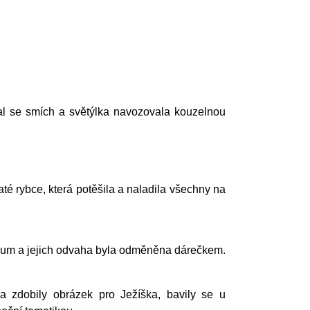
al se smích a světýlka navozovala kouzelnou
é rybce, která potěšila a naladila všechny na
dium a jejich odvaha byla odměněna dárečkem.
y a zdobily obrázek pro Ježíška, bavily se u