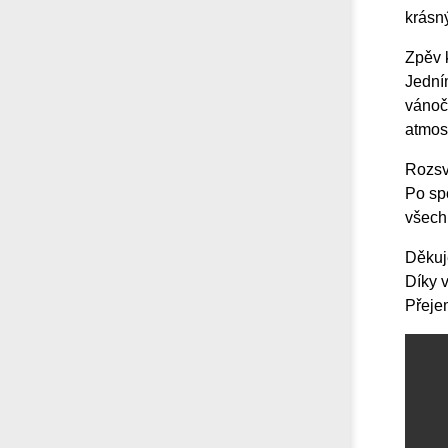
krásný
Zpěv 
Jední
vánoč
atmos
Rozsví
Po spo
všech 
Děkuj
Díky 
Přeje