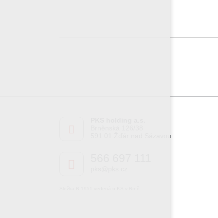
PKS holding a.s.
Brněnská 126/38
591 01 Žďár nad Sázavou
566 697 111
pks@pks.cz
Složka B 1951 vedená u KS v Brně