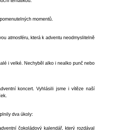
oční tematikou.
ezapomenutelných momentů.
ivou atmosféru, která k adventu neodmyslitelně
alé i velké. Nechyběl alko i nealko punč nebo
entní koncert. Vyhlásili jsme i vítěze naší
ček.
plnily dva úkoly:
dventní čokoládový kalendář, který rozdával