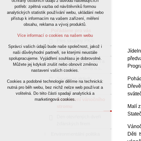
Profil skupiny PKS
ochrany osobních údajů z důvodu následujících
potřeb: zpětná vazba od návštěvníků formou
nutná pro provozování webu
Historie
analytických statistik používání webu, ukládání nebo
udržení kontextu stránek (session): případná
přístup k informacím na vašem zařízení, měření
Aktuality
přihlášení, volby jazyka, apod.
obsahu, reklama a vývoj produktů.
Pořádáme pro vás
Volitelná cookies
Více informací o cookies na našem webu
Ples skupiny PKS
Správci vašich údajů bude naše společnost, jakož i
analytická pro anonymizované vyhodnocení
Léto s chutí PKS
Jídel
naši důvěryhodní partneři, se kterými neustále
návštěvnosti
předv
spolupracujeme. Vyjádření souhlasu je dobrovolné.
marketingová cookies (Google)
Den otevřených oken a
Můžete jej kdykoli zrušit nebo obnovit změnou
Progr
dveří v PKS okna a.s.
nastavení vašich cookies.
Více informací o cookies na našem webu
Sportovní aktivity
Pohád
Cookies a podobné technologie dělíme na technická:
Dřevě
nutná pro běh webu, bez nichž nelze web používat a
Setkání seniorů
Přijmout všechny cookies
volitelná. Do této části spadají analytická a
sváteč
Rozsvícení vánočního
marketingová cookies.
stromu
Malí 
Odmítnout vše
State
Den otevřených dveří
žďárských firem
Vánoč
Environmentální politika
Děti 