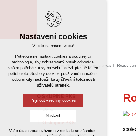
Nastavení cookies
Vítejte na našem webu!
Potřebujeme nastavit cookies a související
technologie, aby zobrazovaný obsah odpovídal
O skupině PKS
Pořádáme pro vás
Rozsvícen
vašim potřebám a vy na webu nalezli přesně to, co
potřebujete. Soubory cookies používané na našem
webu
nikdy neslouží ke zjišťování totožnosti
uživatelů stránek
.
Ro
O SKUPINĚ PKS
Přijmout všechny cookies
Úvod
Nastavit
O skupině PKS
společ
Vaše údaje zpracováváme v souladu se zásadami
Technická cookies