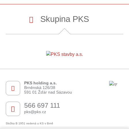
Skupina PKS
PKS holding a.s.
Brněnská 126/38
591 01 Žďár nad Sázavou
566 697 111
pks@pks.cz
Složka B 1951 vedená u KS v Brně