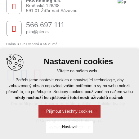
PKS holding a.s.
Brněnská 126/38
591 01 Žďár nad Sázavou
566 697 111
pks@pks.cz
Složka B 1951 vedená u KS v Brně
Nastavení cookies
Vítejte na našem webu!
Potřebujeme nastavit cookies a související technologie, aby
Leaflet
| © OpenStreetMap contributors
zobrazovaný obsah odpovídal vašim potřebám a vy na webu nalezli
přesně to, co potřebujete. Soubory cookies používané na našem webu
+
nikdy neslouží ke zjišťování totožnosti uživatelů stránek
.
Podpořili jsme
−
Environmentální politika
Politika kvality
Politika BOZP
Compliance
Přijmout všechny cookies
© Copyright 2026 PKS holding a.s.
Nastavit
VYTVOŘIL XART.CZ