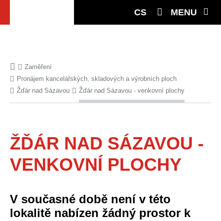
CS
MENU
Zaměření
Pronájem kancelářských, skladových a výrobních ploch
Žďár nad Sázavou
Žďár nad Sázavou - venkovní plochy
ŽĎÁR NAD SÁZAVOU -
VENKOVNÍ PLOCHY
V současné době není v této
lokalitě nabízen žádný prostor k