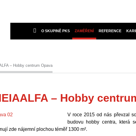
O SKUPINĚ PKS
ZAMĚŘENÍ
REFERENCE
KARI
LFA – Hobby centrum Opava
EIAALFA – Hobby centru
V roce 2015 od nás převzal so
budovu hobby centra, která 
nují zde nájemní plochou téměř 1300 m².