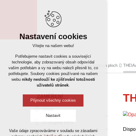
Nastavení cookies
Vítejte na našem webu!
Potřebujeme nastavit cookies a související
technologie, aby zobrazovaný obsah odpovídal
Zaměření
Pronájmy obchodních ploch
THEIAA
vašim potřebám a vy na webu nalezli přesně to, co
potřebujete. Soubory cookies používané na našem
webu
nikdy neslouží ke zjišťování totožnosti
uživatelů stránek
.
TH
ZAMĚŘENÍ
Přijmout všechny cookies
Úvod
Nastavit
O skupině PKS
Dispo
Vaše údaje zpracováváme v souladu se zásadami
Technická cookies
Zaměření