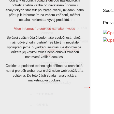
ochrany osobních údajů z důvodu následujících
potřeb: zpětná vazba od návštěvníků formou
nutná pro provozování webu
analytických statistik používání webu, ukládání nebo
Souča
Realizace staveb
udržení kontextu stránek (session): případná
přístup k informacím na vašem zařízení, měření
přihlášení, volby jazyka, apod.
Výroba oken a dveří
obsahu, reklama a vývoj produktů.
Pro ví
Developerská a inženýrská
Volitelná cookies
Více informací o cookies na našem webu
činnost
Správci vašich údajů bude naše společnost, jakož i
analytická pro anonymizované vyhodnocení
Dodávky betonových směsí
naši důvěryhodní partneři, se kterými neustále
návštěvnosti
spolupracujeme. Vyjádření souhlasu je dobrovolné.
Pronájmy obchodních
marketingová cookies (Google)
Můžete jej kdykoli zrušit nebo obnovit změnou
ploch
nastavení vašich cookies.
Více informací o cookies na našem webu
Pronájem kancelářských,
Cookies a podobné technologie dělíme na technická:
skladových a výrobních
nutná pro běh webu, bez nichž nelze web používat a
ploch
Přijmout všechny cookies
volitelná. Do této části spadají analytická a
marketingová cookies.
Stravovací služby
Odmítnout vše
Reference
Kariéra