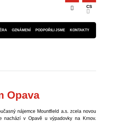
CS
ÉRA
OZNÁMENÍ
PODPOŘILI JSME
KONTAKTY
m Opava
učasný nájemce Mountfield a.s. zcela novou
se nachází v Opavě u výpadovky na Krnov.