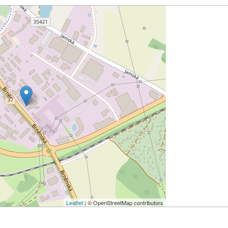
Leaflet
| © OpenStreetMap contributors