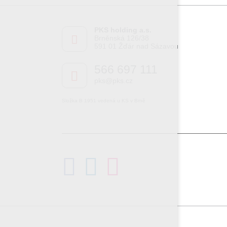
PKS holding a.s.
Brněnská 126/38
591 01 Žďár nad Sázavou
566 697 111
pks@pks.cz
Složka B 1951 vedená u KS v Brně