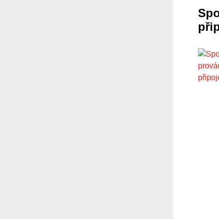
Spo
při