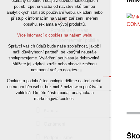
Profil skupiny PKS
ochrany osobních údajů z důvodu následujících
potřeb: zpětná vazba od návštěvníků formou
nutná pro provozování webu
Historie
analytických statistik používání webu, ukládání nebo
udržení kontextu stránek (session): případná
přístup k informacím na vašem zařízení, měření
Aktuality
přihlášení, volby jazyka, apod.
obsahu, reklama a vývoj produktů.
Pořádáme pro vás
Volitelná cookies
Více informací o cookies na našem webu
Environmentální politika
Správci vašich údajů bude naše společnost, jakož i
analytická pro anonymizované vyhodnocení
Politika kvality
naši důvěryhodní partneři, se kterými neustále
návštěvnosti
spolupracujeme. Vyjádření souhlasu je dobrovolné.
Politika BOZP
marketingová cookies (Google)
Můžete jej kdykoli zrušit nebo obnovit změnou
Získané dotace
nastavení vašich cookies.
Více informací o cookies na našem webu
Cookies a podobné technologie dělíme na technická:
Zaměření
nutná pro běh webu, bez nichž nelze web používat a
Přijmout všechny cookies
volitelná. Do této části spadají analytická a
Reference
marketingová cookies.
Odmítnout vše
Kariéra
Oznámení
Ško
Podpořili jsme