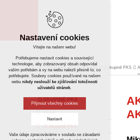
Nastavení cookies
Vítejte na našem webu!
Potřebujeme nastavit cookies a související
technologie, aby zobrazovaný obsah odpovídal
O skupině PKS
Aktuality
O skupině PKS
A
vašim potřebám a vy na webu nalezli přesně to, co
potřebujete. Soubory cookies používané na našem
webu
nikdy neslouží ke zjišťování totožnosti
uživatelů stránek
.
A
O SKUPINĚ PKS
Přijmout všechny cookies
A
Úvod
Nastavit
O skupině PKS
Vaše údaje zpracováváme v souladu se zásadami
Mik
Technická cookies