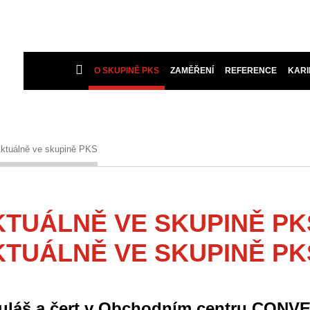
O SKUPINĚ PKS
ZAMĚŘENÍ
REFERENCE
KARI
ktuálně ve skupině PKS
KTUÁLNĚ VE SKUPINĚ PK
KTUÁLNĚ VE SKUPINĚ PK
uláš a čert v Obchodním centru CONV