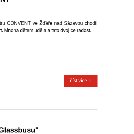
tru CONVENT ve Žďáře nad Sázavou chodil
t. Mnoha dětem udělala tato dvojice radost.
číst více
"Glassbusu"