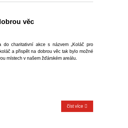
dobrou věc
 do charitativní akce s názvem „Koláč pro
 koláč a přispět na dobrou věc tak bylo možné
dvou místech v našem žďárském areálu.
číst více