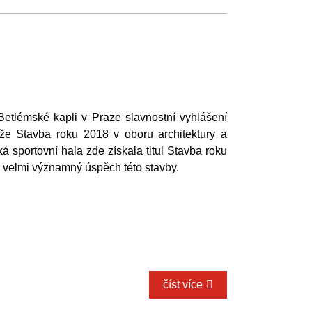
Betlémské kapli v Praze slavnostní vyhlášení
ěže Stavba roku 2018 v oboru architektury a
ká sportovní hala zde získala titul Stavba roku
ý velmi významný úspěch této stavby.
číst více