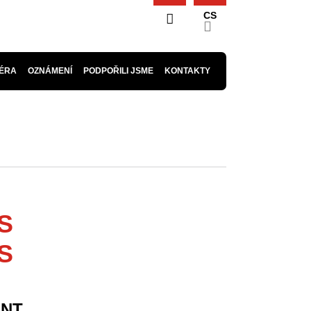
CS
ÉRA
OZNÁMENÍ
PODPOŘILI JSME
KONTAKTY
S
S
ENT