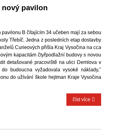
 nový pavilon
 pavilonu B čítajícím 34 učeben mají za sebou
koly Třebíč. Jedna z posledních etap dostavby
Manželů Curieových přišla Kraj Vysočina na cca
 novým kapacitám čtyřpodlažní budovy s novou
tit detašované pracoviště na ulici Demlova v
y do budoucna vyžadovala vysoké náklady,"
ilonu do užívání škole hejtman Kraje Vysočina
číst více