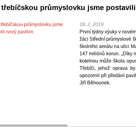
 třebíčskou průmyslovku jsme postavili
18. 2. 2019
První týdny výuky v novém
žáci Střední průmyslové š
školního areálu na ulici 
147 miliónů korun. „Díky
kotelnou může škola opus
Třebíči, jehož oprava b
upozornil při předání pav
Jiří Běhounek.