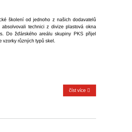
cké školení od jednoho z našich dodavatelů
absolvovali technici z divize plastová okna
s. Do žďárského areálu skupiny PKS přijel
 vzorky různých typů skel.
číst více